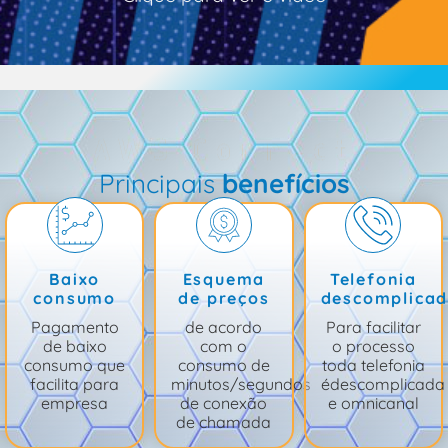
AWS Connect
Principais
benefícios
Baixo
Esquema
Telefonia
consumo
de preços
descomplica
Pagamento
de acordo
Para facilitar
de baixo
com o
o processo
consumo que
consumo de
toda telefonia
facilita para
minutos/segundos
édescomplicada
empresa
de conexão
e omnicanal
de chamada