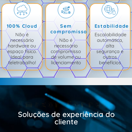
100% Cloud
Sem
Estabilidade
compromisso
Não é
Escalabilidade
necessário
Não é
automática,
hardware ou
necessário
alta
espaço físico.
compromisso
segurança e
Ideal para
de volume ou
outros
teletrabalho!
licenciamento
benefícios
Amazon Connect
Soluções de experiência do
cliente