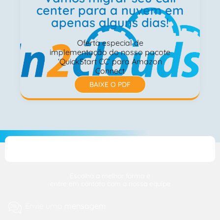
center para a nuvem em
apenas alguns dias!
Oferta especial de
implementação do nosso pacote
‘QuickStart CC’ para Amazon
Connect
BAIXE O PDF
Escolha a melhor forma e
entre em contato com a nossa equipe
Envie uma
mensagem